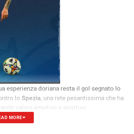
ua esperienza doriana resta il gol segnato lo
ontro lo
Spezia
, una rete pesantissima che ha
grande valore emotivo e sportivo.
EAD MORE
sa