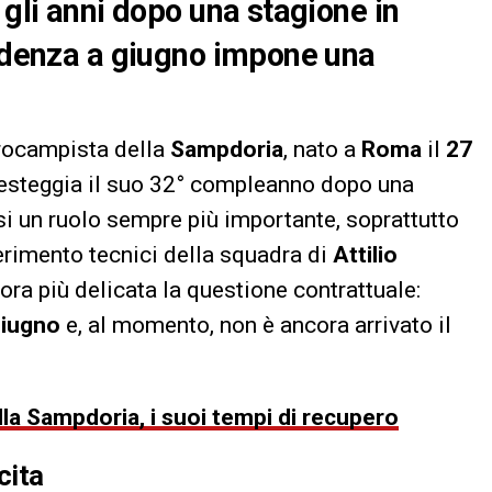
 gli anni dopo una stagione in
cadenza a giugno impone una
trocampista della
Sampdoria
, nato a
Roma
il
27
 festeggia il suo 32° compleanno dopo una
rsi un ruolo sempre più importante, soprattutto
ferimento tecnici della squadra di
Attilio
ra più delicata la questione contrattuale:
giugno
e, al momento, non è ancora arrivato il
della Sampdoria, i suoi tempi di recupero
cita