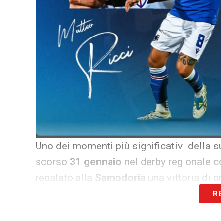
Uno dei momenti più significativi della s
scorso
31 gennaio
nel derby regionale c
regalato alla
Sampdoria
una vittoria di 
R
Ricci, il contratto in scadenza pe