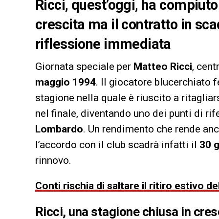
Ricci, quest’oggi, ha compiuto
crescita ma il contratto in s
riflessione immediata
Giornata speciale per
Matteo Ricci
, cen
maggio 1994
. Il giocatore blucerchiato
stagione nella quale è riuscito a ritaglia
nel finale, diventando uno dei punti di ri
Lombardo
. Un rendimento che rende anco
l’accordo con il club scadrà infatti il
30 
rinnovo.
Conti rischia di saltare il ritiro estivo 
Ricci, una stagione chiusa in cres