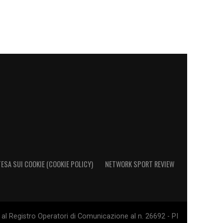
ESA SUI COOKIE (COOKIE POLICY)
NETWORK SPORT REVIEW
al Registro Operatori di Comunicazione al n. 26692 - PI