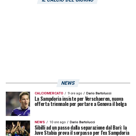
L’addio di
Ricci
arriva al termine di un
percorso che non ha prodotto il risultato
sperato, ma che ha lasciato comunque un
legame forte con l’ambiente. Le sue parole
restituiscono l’immagine di un giocatore
consapevole delle difficoltà vissute, ma
anche riconoscente verso una piazza che ha
saputo apprezzare.
Per la Sampdoria, la partenza del
NEWS
centrocampista rappresenta un altro
CALCIOMERCATO
9 ore ago
Dario Bartolucci
La Sampdoria insiste per Verschaeren, nuova
tassello di una fase di cambiamento. Il
offerta triennale per portare a Genova il belga
nuovo corso dovrà ripartire da scelte
chiare, mentre Ricci si prepara a una nuova
NEWS
10 ore ago
Dario Bartolucci
Sibilli ad un passo dalla separazione dal Bari: la
avventura dopo aver chiuso la sua
Juve Stabia prova il sorpasso per l’ex Sampdoria