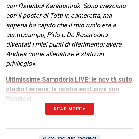
con l’Istanbul Karagumruk. Sono cresciuto
con il poster di Totti in cameretta, ma
appena ho capito che il mio ruolo era a
centrocampo, Pirlo e De Rossi sono
diventati i miei punti di riferimento: avere
Andrea come allenatore è stato un
privilegio».
Ultimissime Sampdoria LIVE: le novità sullo
stadio Ferraris, la nostra esclusiva con
Puggioni
READ MORE
Ricci Sampdoria, una pagina che si
chiude con rispetto
IL CALCIO DEL GIORNO