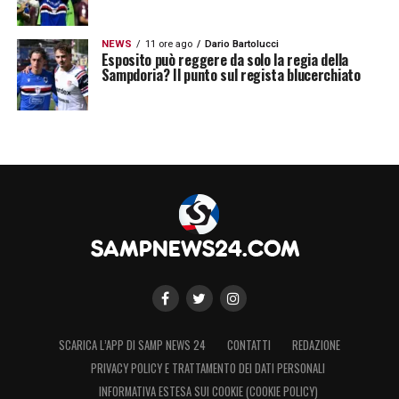
esperienza blucerchiata tra affetto,
rimpianti e memoria di un rapporto mai
NEWS
11 ore ago
Dario Bartolucci
Esposito può reggere da solo la regia della
banale.
Sampdoria? Il punto sul regista blucerchiato
LA PLAYLIST DELLE NOSTRE TOP NEWS
SCARICA L’APP DI SAMP NEWS 24
CONTATTI
REDAZIONE
PRIVACY POLICY E TRATTAMENTO DEI DATI PERSONALI
INFORMATIVA ESTESA SUI COOKIE (COOKIE POLICY)