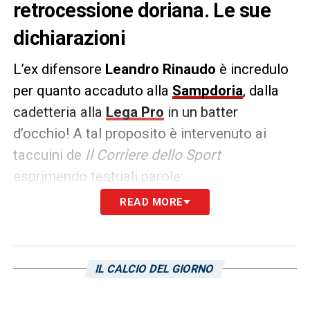
retrocessione doriana. Le sue
dichiarazioni
L’ex difensore
Leandro Rinaudo
è incredulo
per quanto accaduto alla
Sampdoria
, dalla
cadetteria alla
Lega Pro
in un batter
d’occhio! A tal proposito è intervenuto ai
taccuini de
Il Corriere dello Sport
esprimendo testuali parole:
READ MORE
«Una disgrazia calcistica che farà discutere
a lungo. Del resto è la prima volta che
accade per un club così blasonato e la
IL CALCIO DEL GIORNO
società dovrà lavorare in profondità se vuole
tornare su in fretta, perché la
C è