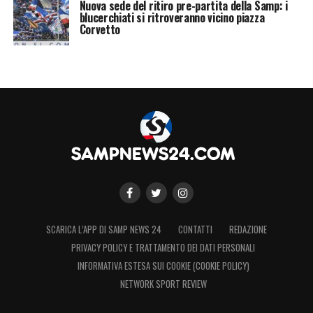
Nuova sede del ritiro pre-partita della Samp: i
blucerchiati si ritroveranno vicino piazza
Corvetto
SCARICA L’APP DI SAMP NEWS 24
CONTATTI
REDAZIONE
PRIVACY POLICY E TRATTAMENTO DEI DATI PERSONALI
INFORMATIVA ESTESA SUI COOKIE (COOKIE POLICY)
NETWORK SPORT REVIEW