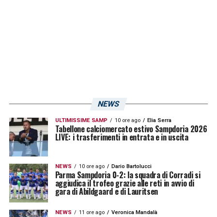
imprevedibile
».
LA PLAYLIST DELLE NOSTRE TOP NEWS
NEWS
ULTIMISSIME SAMP
10 ore ago
Elia Serra
Tabellone calciomercato estivo Sampdoria 2026
LIVE: i trasferimenti in entrata e in uscita
NEWS
10 ore ago
Dario Bartolucci
Parma Sampdoria 0-2: la squadra di Corradi si
aggiudica il trofeo grazie alle reti in avvio di
gara di Abildgaard e di Lauritsen
NEWS
11 ore ago
Veronica Mandalà