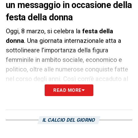
un messaggio in occasione della
festa della donna
Oggi, 8 marzo, si celebra la
festa della
donna
. Una giornata internazionale atta a
sottolineare l’importanza della figura
femminile in ambito sociale, economico e
politico, oltre alle numerose conquiste fatte
nel corso degli anni. Così com’è accaduto al
mondo del calcio, diventato di recente sport
READ MORE
professionistico. Su questo aspetto si è
soffermata
Yoreli Rincon
, centrocampista
della
Sampdoria Women
che ha lanciato
IL CALCIO DEL GIORNO
tramite i microfoni di
sampnews24
un chiaro
messaggio all’intero movimento calcistico