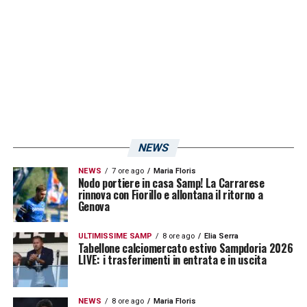
femminile.
MESSAGGIO –
«Siamo in un momento
cruciale per le donne, vogliamo farci
rispettare e ottenere ciò che meritiamo. La
donna nel calcio è importante, non
dobbiamo mai mollare. È quello che
NEWS
desideriamo fin da piccole, serve lottare
NEWS
7 ore ago
Maria Floris
anche per le bambine che tra qualche anno
Nodo portiere in casa Samp! La Carrarese
rinnova con Fiorillo e allontana il ritorno a
si affacceranno a un calcio più facile.
Genova
Vogliamo aprire loro tutte le porte».
ULTIMISSIME SAMP
8 ore ago
Elia Serra
Tabellone calciomercato estivo Sampdoria 2026
LIVE: i trasferimenti in entrata e in uscita
LA PLAYLIST DELLE NOSTRE TOP NEWS
NEWS
8 ore ago
Maria Floris