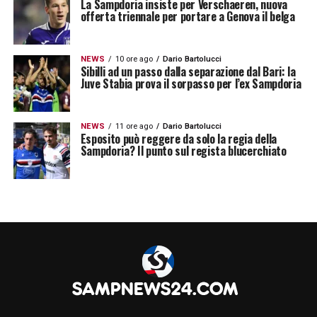
La Sampdoria insiste per Verschaeren, nuova
offerta triennale per portare a Genova il belga
settore giovanile blucerchiato, rappresenta
un profilo profondamente legato all’identità
del club. Proprio per questo, una permanenza
NEWS
10 ore ago
Dario Bartolucci
Sibilli ad un passo dalla separazione dal Bari: la
come alternativa potrebbe avere anche un
Juve Stabia prova il sorpasso per l’ex Sampdoria
significato simbolico e di continuità con il
mondo Samp.
NEWS
11 ore ago
Dario Bartolucci
Esposito può reggere da solo la regia della
Sampdoria? Il punto sul regista blucerchiato
Tuttavia, l’ipotesi più concreta sembra
essere quella di una separazione. Il motivo è
legato soprattutto al possibile scarso
minutaggio in una squadra che, per provare
davvero a tornare in
Serie A
, dovrà alzare il
livello della rosa e restringere gli spazi per
chi non viene considerato centrale nel
progetto tecnico. In questo senso,
Giordano