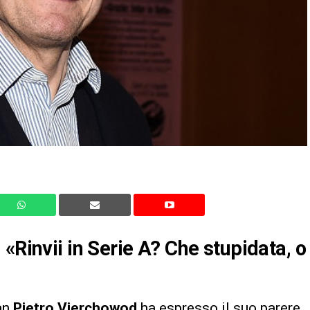
«Rinvii in Serie A? Che stupidata, o
an
Pietro Vierchowod
ha espresso il suo parere