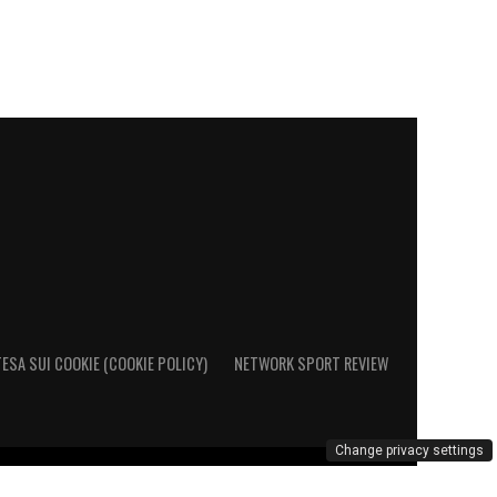
ESA SUI COOKIE (COOKIE POLICY)
NETWORK SPORT REVIEW
Change privacy settings
al Registro Operatori di Comunicazione al n. 26692 - PI