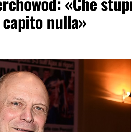
ierchowod: «Che stup
 capito nulla»