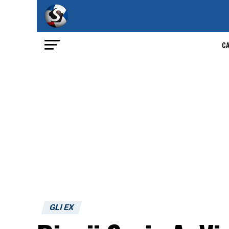
C
GLI EX