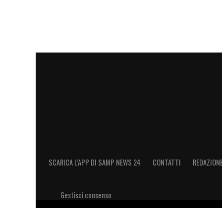
SCARICA L’APP DI SAMP NEWS 24
CONTATTI
REDAZION
Gestisci consenso
Copyright 2026 © riproduzione riservata Samp News 24 -