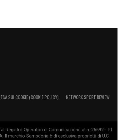
ESA SUI COOKIE (COOKIE POLICY)
NETWORK SPORT REVIEW
al Registro Operatori di Comunicazione al n. 26692 - PI
. Il marchio Sampdoria è di esclusiva proprietà di U.C.