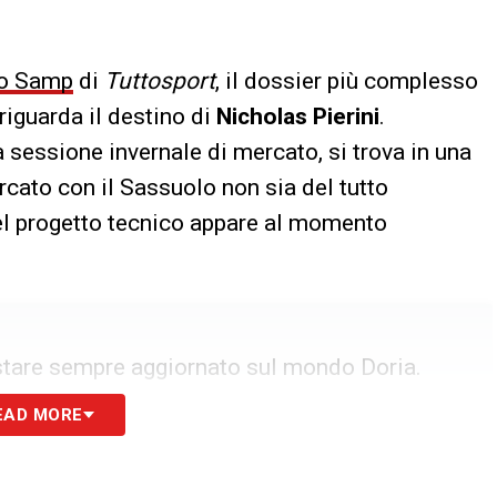
to Samp
di
Tuttosport
, il dossier più complesso
 riguarda il destino di
Nicholas Pierini
.
a sessione invernale di mercato, si trova in una
rcato con il Sassuolo non sia del tutto
nel progetto tecnico appare al momento
stare sempre aggiornato sul mondo Doria.
EAD MORE