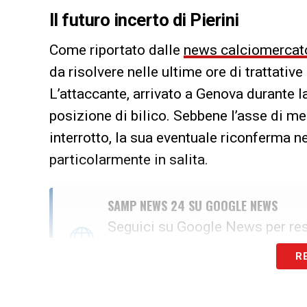
Il futuro incerto di Pierini
Come riportato dalle
news calciomerca
da risolvere nelle ultime ore di trattative
L’attaccante, arrivato a Genova durante l
posizione di bilico. Sebbene l’asse di me
interrotto, la sua eventuale riconferma 
particolarmente in salita.
SAMP NEWS 24 SU GOOGLE NEWS
Seguici su Google News per re
R
SEGUICI ORA