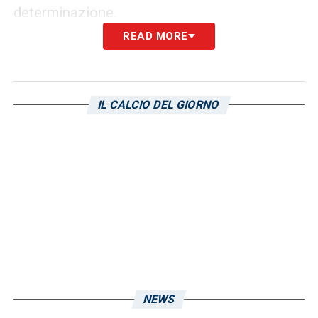
determinazione.
READ MORE
La Sampdoria dovrà dunque affrontare con
il massimo della concentrazione la
prossima sfida, cercando di recuperare
IL CALCIO DEL GIORNO
energie e migliorare la compattezza del
gruppo in vista di un finale di stagione che
si preannuncia sempre più decisivo.
LA PLAYLIST DELLE NOSTRE TOP NEWS
NEWS