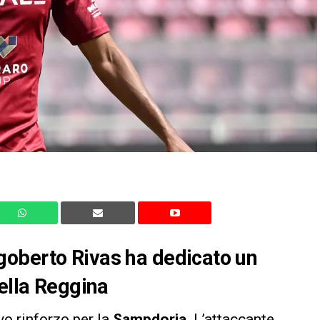
oberto Rivas ha dedicato un
della Reggina
o rinforzo per la
Sampdoria
. L’attaccante