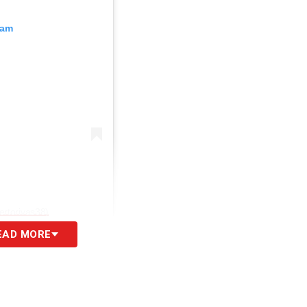
ram
ertorivas38)
EAD MORE
ene in mente solo una parola: grazie.
mister e tutti coloro che lavorano dietro le quinte
sto Club. Mi avete accolto 4 anni fa come un