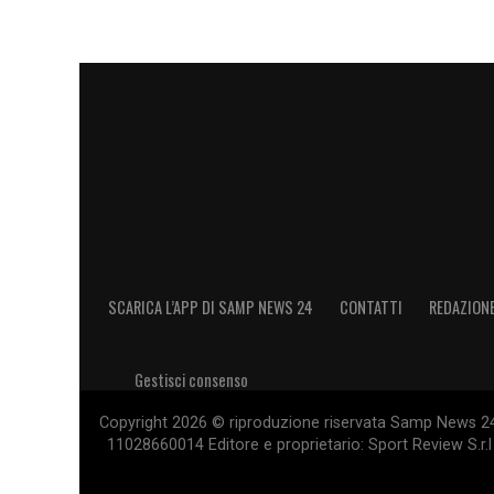
figlio, non mi avete mai fatto mancare nu
eternamente grato alla Reggina, a Reggio 
seguito in qualsiasi stadio d’Italia, siet
soprattutto in quelli brutti. Cara Reggina 
difficile ma so che ancora una volta vi ri
ancora a splendere. È stato un viaggio f
sempre».
LA PLAYLIST DELLE NOSTRE TOP NEW
SCARICA L’APP DI SAMP NEWS 24
CONTATTI
REDAZION
Gestisci consenso
Copyright 2026 © riproduzione riservata Samp News 24 -
11028660014 Editore e proprietario: Sport Review S.r.l