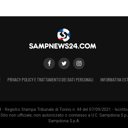
lla e qui mi son sentito veramente a casa. Sarò
e al popolo amaranto: siete fantastici. Ci avete
e sempre stati al nostro fianco nei momenti belli e
e cari tifosi, non meritate tutto questo. Sarà
alzerete, dimostrerete la vostra forza e tornerete
antastico. Conserverò tutto nel mio cuore per
S
E
PRIVACY POLICY E TRATTAMENTO DEI DATI PERSONALI
INFORMATIVA EST
 Registro Stampa Tribunale di Torino n. 44 del 07/09/2021 - Iscritto 
 Sito non ufficiale, non autorizzato o connesso a U.C. Sampdoria S.p.A
Sampdoria S.p.A.