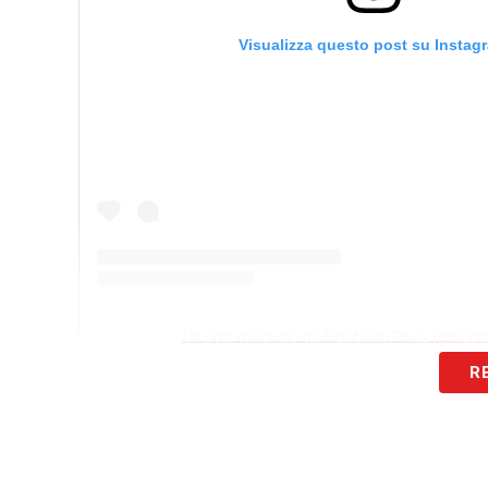
Visualizza questo post su Instag
Un post condiviso da Rigoberto Rivas (@rigob
R
MESSAGGIO –
«In questo momento mi vi
Grazie a tutti i compagni che ho avuto, i 
per rendere ancora più meraviglioso que