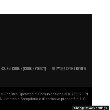
ESA SUI COOKIE (COOKIE POLICY)
NETWORK SPORT REVIEW
al Registro Operatori di Comunicazione al n. 26692 - PI
. Il marchio Sampdoria è di esclusiva proprietà di U.C.
Change privacy settings