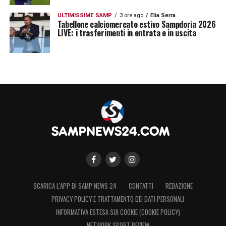
ULTIMISSIME SAMP
3 ore ago
Elia Serra
Tabellone calciomercato estivo Sampdoria 2026
LIVE: i trasferimenti in entrata e in uscita
SCARICA L’APP DI SAMP NEWS 24
CONTATTI
REDAZIONE
PRIVACY POLICY E TRATTAMENTO DEI DATI PERSONALI
INFORMATIVA ESTESA SUI COOKIE (COOKIE POLICY)
NETWORK SPORT REVIEW