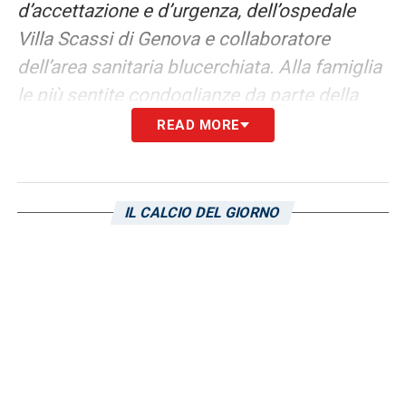
d’accettazione e d’urgenza, dell’ospedale
Villa Scassi di Genova e collaboratore
dell’area sanitaria blucerchiata. Alla famiglia
le più sentite condoglianze da parte della
società»
.
READ MORE
Ultimissime Sampdoria LIVE: le novità su
Possanzini e Charpentier! Ore decisive per
IL CALCIO DEL GIORNO
Branco
LA PLAYLIST DELLE NOSTRE TOP NEWS