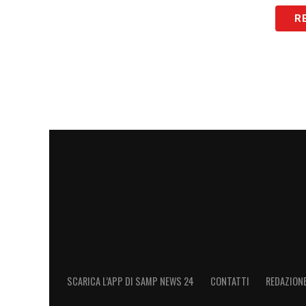
R
LA PLAYLIST DELLE NOSTRE TOP NEW
SCARICA L’APP DI SAMP NEWS 24
CONTATTI
REDAZION