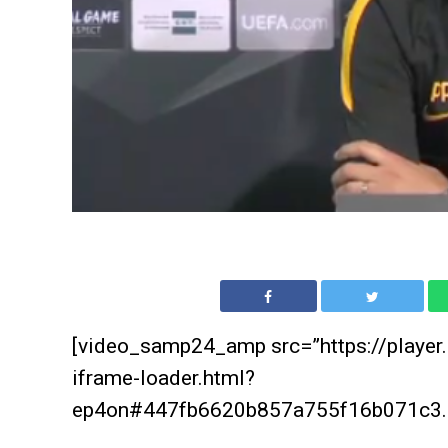
[video_samp24_amp src=”https://player
iframe-loader.html?
ep4on#447fb6620b857a755f16b071c3.g