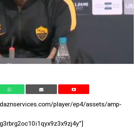
.daznservices.com/player/ep4/assets/amp-
3rbrg2oc10i1qyx9z3x9zj4y”]