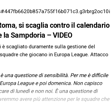
r.js#447fb6620b857a755f16b071c3.g3rbrg2oc10i
oma, si scaglia contro il calendario
he la Sampdoria – VIDEO
si è scagliato duramente sulla gestione del
e squadre che giocano in Europa League. Attacco
 una questione di sensibilità. Per me è difficile
n Europa League e poi domenica. Non capisco
e di lunedì e non noi. È una questione di
 Dovremmo avere più attenzione per le squadre che