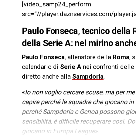
[video_samp24_perform
src=”//player.daznservices.com/playe
Paulo Fonseca, tecnico della R
della Serie A: nel mirino anc
Paulo Fonseca
, allenatore della
Roma
, 
calendario di
Serie A
nei confronti dell
diretto anche alla
Sampdoria
.
«
Io non voglio cercare scuse, ma per me è
capire perché le squadre che giocano i
perché Sampdoria e Genoa possono giocar
sensibilità, è difficile recuperare così.
giocano in Europa League
».