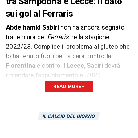
tra Sampdoria e Lecce: il dato
sui gol al Ferraris
Abdelhamid
Sabiri
non ha ancora segnato
tra le mura del
Ferraris
nella stagione
2022/23. Complice il problema al gluteo che
lo ha tenuto fuori per la gara contro la
Fiorentina
e contro il
Lecce
, Sabiri dovrà
rimandare l’appuntamento al 2023. Il
centrocampista della
Sampdoria
, nel
READ MORE
campionato 2021/22, ha trovato il gol nel
50% dei match (3/6) giocati tra le mura di
casa.
IL CALCIO DEL GIORNO
LA PLAYLIST DELLE NOSTRE TOP NEWS