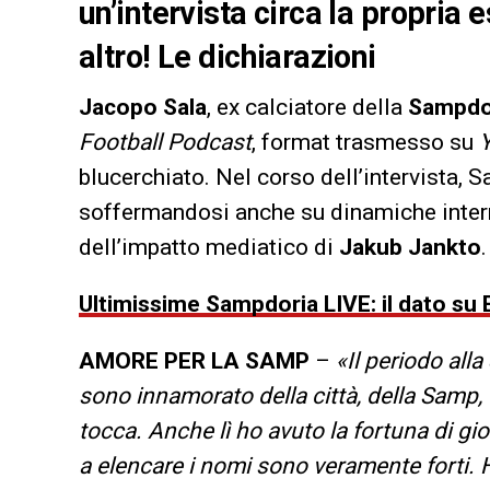
un’intervista circa la propria
altro! Le dichiarazioni
Jacopo Sala
, ex calciatore della
Sampdo
Football Podcast
, format trasmesso su
blucerchiato. Nel corso dell’intervista, 
soffermandosi anche su dinamiche intern
dell’impatto mediatico di
Jakub Jankto
Ultimissime Sampdoria LIVE: il dato su 
AMORE PER LA SAMP
–
«Il periodo all
sono innamorato della città, della Samp, d
tocca. Anche lì ho avuto la fortuna di g
a elencare i nomi sono veramente forti.