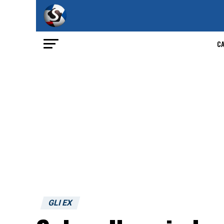
C
GLI EX