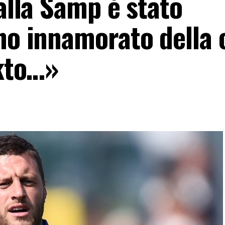
 alla Samp è stato
no innamorato della c
nkto…»