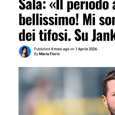
Sala: «Il periodo
bellissimo! Mi so
dei tifosi. Su Ja
Published
4 mesi ago
on
1 Aprile 2026
By
Maria Floris