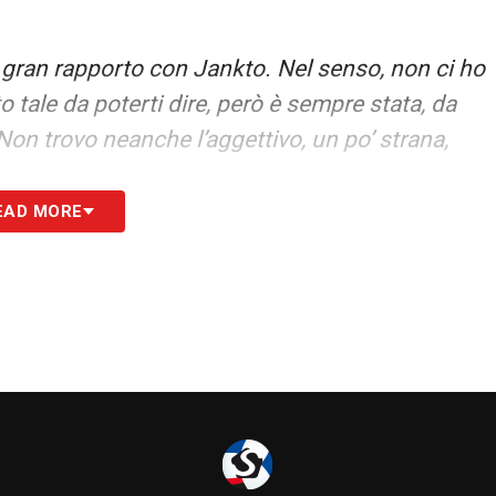
n gran rapporto con Jankto. Nel senso, non ci ho
 tale da poterti dire, però è sempre stata, da
on trovo neanche l’aggettivo, un po’ strana,
EAD MORE
 virgolette, un suo malessere che poi è riuscito
 un po’ difficoltoso da capire, ecco. Poi magari
ng out si sente più libero di essere realmente
nterpreta quello che dice. È chiaro, no,
S