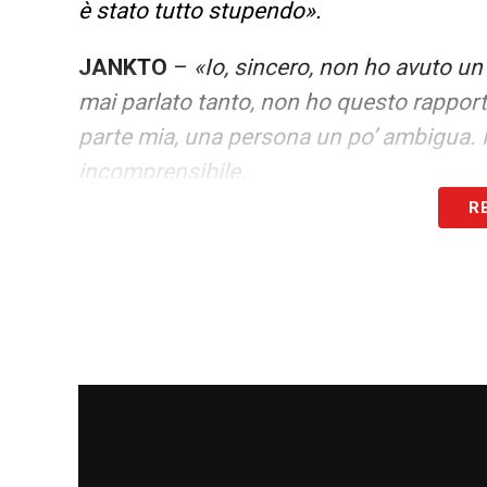
è stato tutto stupendo».
JANKTO
–
«Io, sincero, non ho avuto u
mai parlato tanto, non ho questo rapporto
parte mia, una persona un po’ ambigua. N
incomprensibile.
R
Magari anche perché si teneva dentro, tra
a tirare fuori. In quegli anni lì lo trovavo
adesso che è riuscito a fare questo comi
com’è! Poi ognuno ha la sua coscienza e i
assolutamente».
LA PLAYLIST DELLE NOSTRE TOP NEW