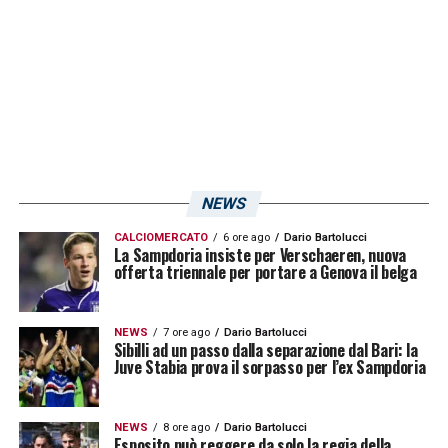
prestito a propiziare l’unica rete del match,
realizzata da Djuric con l’assist è di
Kastanos.
LA PLAYLIST DELLE NOSTRE TOP NEWS
NEWS
CALCIOMERCATO
6 ore ago
Dario Bartolucci
La Sampdoria insiste per Verschaeren, nuova
offerta triennale per portare a Genova il belga
NEWS
7 ore ago
Dario Bartolucci
Sibilli ad un passo dalla separazione dal Bari: la
Juve Stabia prova il sorpasso per l’ex Sampdoria
NEWS
8 ore ago
Dario Bartolucci
Esposito può reggere da solo la regia della