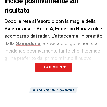
incide positivamente sul
risultato
Dopo la rete all’esordio con la maglia della
Salernitana
in
Serie A
,
Federico Bonazzoli
è
scomparso dai radar. L’attaccante, in prestito
dalla
Sampdoria
, è a secco di gol e non sta
incidendo positivamente tanto che il tecnico
gli ha preferito dal primo minuto il nuovo
acquisto Gondo contro il
Genoa
.
READ MORE
Bonazzoli non è rimasto in panchina per
tutto l’arco del match, ha fatto il suo
IL CALCIO DEL GIORNO
ingresso sul risultato di 0-0 al 61esimo
minuto di gioco. Non è però il blucerchiato in