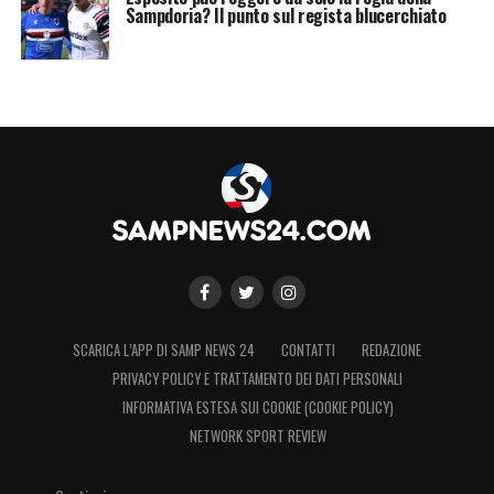
Sampdoria? Il punto sul regista blucerchiato
SCARICA L’APP DI SAMP NEWS 24
CONTATTI
REDAZIONE
PRIVACY POLICY E TRATTAMENTO DEI DATI PERSONALI
INFORMATIVA ESTESA SUI COOKIE (COOKIE POLICY)
NETWORK SPORT REVIEW