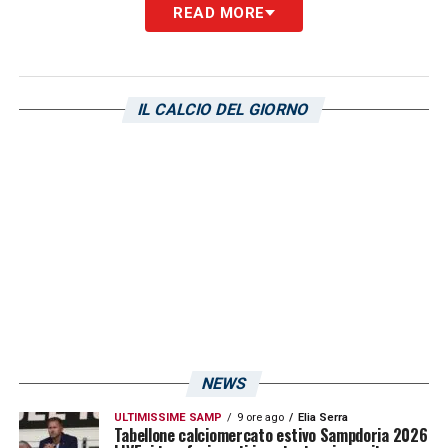
READ MORE
In sintesi, mentre la Salernitana potrà
contare sulla spinta del proprio pubblico e su
un ottimo rendimento casalingo recente, la
IL CALCIO DEL GIORNO
Sampdoria sarà chiamata a superare un
blocco psicologico e statistico che la
affligge in trasferta. Questi dati renderanno
la sfida ancora più intrigante, con entrambe
le squadre pronte a dare il massimo per
raggiungere l’obiettivo salvezza.
LA PLAYLIST DELLE NOSTRE TOP NEWS
NEWS
ULTIMISSIME SAMP
9 ore ago
Elia Serra
Tabellone calciomercato estivo Sampdoria 2026