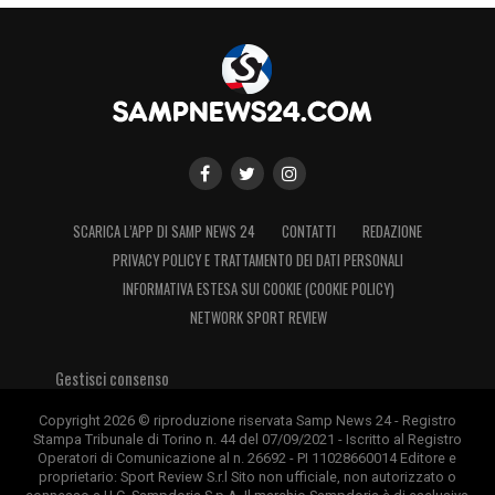
SCARICA L’APP DI SAMP NEWS 24
CONTATTI
REDAZIONE
PRIVACY POLICY E TRATTAMENTO DEI DATI PERSONALI
INFORMATIVA ESTESA SUI COOKIE (COOKIE POLICY)
NETWORK SPORT REVIEW
Gestisci consenso
Copyright 2026 © riproduzione riservata Samp News 24 - Registro
Stampa Tribunale di Torino n. 44 del 07/09/2021 - Iscritto al Registro
Operatori di Comunicazione al n. 26692 - PI 11028660014 Editore e
proprietario: Sport Review S.r.l Sito non ufficiale, non autorizzato o