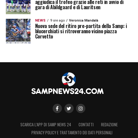
aggiudica il trofeo grazie alle reti in avvio di
gara di Abildgaard e di Lauritsen
NEWS
9 ore ago
Veronica Mandalà
Nuova sede del ritiro pre-partita della Samp: i
blucerchiati si ritroveranno vicino piazza
Corvetto
SCARICA L’APP DI SAMP NEWS 24
CONTATTI
REDAZIONE
PRIVACY POLICY E TRATTAMENTO DEI DATI PERSONALI