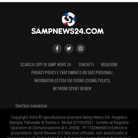
SCARICA L’APP DI SAMP NEWS 24
CONTATTI
REDAZIONE
PRIVACY POLICY E TRATTAMENTO DEI DATI PERSONALI
INFORMATIVA ESTESA SUI COOKIE (COOKIE POLICY)
NETWORK SPORT REVIEW
Gestisci consenso
Copyright 2026 © riproduzione riservata Samp News 24 - Registro
Stampa Tribunale di Torino n. 44 del 07/09/2021 - Iscritto al Registro
Operatori di Comunicazione al n. 26692 - PI 11028660014 Editore e
proprietario: Sport Review S.r.l Sito non ufficiale, non autorizzato o