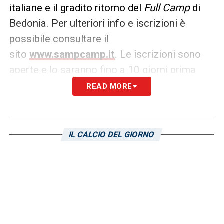
italiane e il gradito ritorno del
Full Camp
di
Bedonia. Per ulteriori info e iscrizioni è
possibile consultare il
sito
www.sampcamp.it
. Le iscrizioni sono
aperte e lo saranno fino a 10 giorni prima
della data di inizio di ciascun Samp Camp.
READ MORE
LA PLAYLIST DELLE NOSTRE TOP NEWS
IL CALCIO DEL GIORNO