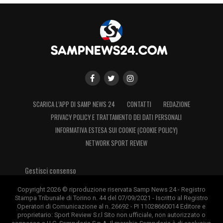
SCARICA L’APP DI SAMP NEWS 24
CONTATTI
REDAZIONE
PRIVACY POLICY E TRATTAMENTO DEI DATI PERSONALI
INFORMATIVA ESTESA SUI COOKIE (COOKIE POLICY)
NETWORK SPORT REVIEW
Gestisci consenso
Copyright 2026 © riproduzione riservata Samp News 24 - Registro
Stampa Tribunale di Torino n. 44 del 07/09/2021 - Iscritto al Registro
Operatori di Comunicazione al n. 26692 - PI 11028660014 Editore e
proprietario: Sport Review S.r.l Sito non ufficiale, non autorizzato o