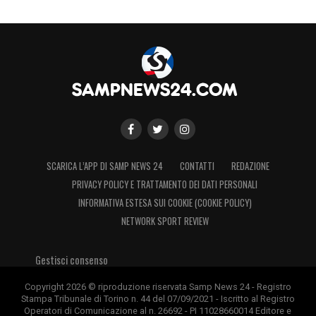
SCARICA L’APP DI SAMP NEWS 24
CONTATTI
REDAZIONE
PRIVACY POLICY E TRATTAMENTO DEI DATI PERSONALI
INFORMATIVA ESTESA SUI COOKIE (COOKIE POLICY)
NETWORK SPORT REVIEW
Gestisci consenso
Copyright 2026 © riproduzione riservata Samp News 24 - Registro
Stampa Tribunale di Torino n. 44 del 07/09/2021 - Iscritto al Registro
Operatori di Comunicazione al n. 26692 - PI 11028660014 Editore e