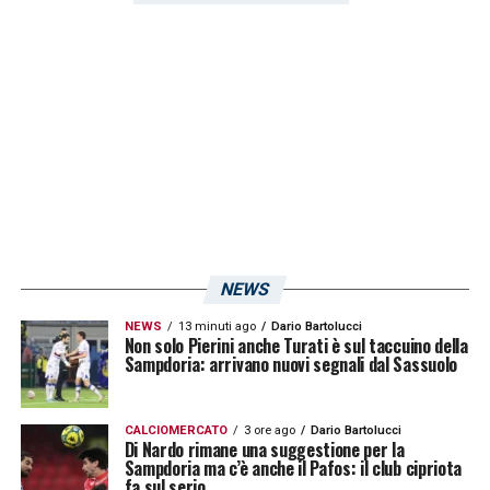
basato sul 4-3-1-2 o sul 4-3-3, troverà nel
danese lo schermo ideale davanti alla difesa.
La capacità del mediano di abbassarsi tra i
difensori in fase di impostazione e di
garantire muscoli in mezzo al campo
permetterà alle mezzali e ai trequartisti di
spingere con maggiore libertà, garantendo
quella solidità strutturale di cui la nuova
NEWS
squadra avrà vitale bisogno.
NEWS
13 minuti ago
Dario Bartolucci
Non solo Pierini anche Turati è sul taccuino della
LA PLAYLIST DELLE NOSTRE TOP NEWS
Sampdoria: arrivano nuovi segnali dal Sassuolo
CALCIOMERCATO
3 ore ago
Dario Bartolucci
Di Nardo rimane una suggestione per la
Sampdoria ma c’è anche il Pafos: il club cipriota
fa sul serio