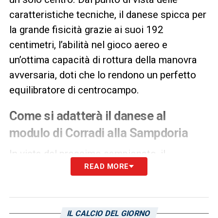
caratteristiche tecniche, il danese spicca per
la grande fisicità grazie ai suoi 192
centimetri, l’abilità nel gioco aereo e
un’ottima capacità di rottura della manovra
avversaria, doti che lo rendono un perfetto
equilibratore di centrocampo.
Come si adatterà il danese al
modulo di Corradi alla Sampdoria
In vista del prossimo campionato, il
READ MORE
centrocampista è destinato a rimanere un
pilastro. Ma come si integrerà nel sistema di
gioco del nuovo mister?
Bernardo Corradi
,
storicamente incline a un calcio propositivo
IL CALCIO DEL GIORNO