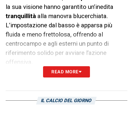
la sua visione hanno garantito un’inedita
tranquillità
alla manovra blucerchiata.
L’impostazione dal basso è apparsa più
fluida e meno frettolosa, offrendo al
centrocampo e agli esterni un punto di
riferimento solido per avviare l’azione
offensiva.
READ MORE
Luci e ombre sul nuovo ruolo
Nonostante l’eccellente prova generale, la
pagella del danese presenta ancora qualche
IL CALCIO DEL GIORNO
piccola sbavatura, come spesso accade
quando si sperimenta una conversione di
ruolo. Sull’unica rete subita, Abildgaard non è