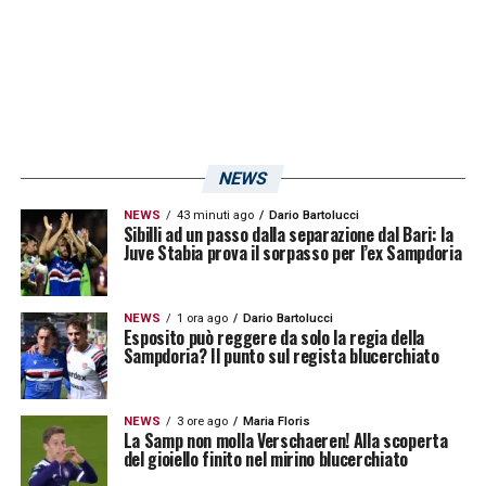
stato ritenuto esente da colpe, non
risultando
perfetto
nel tentativo di bloccare
Le Douaron, poi andato in rete.
La chiave risiede in una necessaria
metamorfosi mentale
. Il tecnico
NEWS
blucerchiato dovrà lavorare sulla transizione
NEWS
43 minuti ago
Dario Bartolucci
Sibilli ad un passo dalla separazione dal Bari: la
completa. Questo processo di adattamento
Juve Stabia prova il sorpasso per l’ex Sampdoria
richiederà tempo e partite, ma le basi poste
al Barbera sono estremamente promettenti
NEWS
1 ora ago
Dario Bartolucci
per il futuro difensivo del club ligure.
Esposito può reggere da solo la regia della
Sampdoria? Il punto sul regista blucerchiato
LEGGI ANCHE:
Esposito Sampdoria,
tentativo per il giocatore dello Spezia!
NEWS
3 ore ago
Maria Floris
La Samp non molla Verschaeren! Alla scoperta
del gioiello finito nel mirino blucerchiato
Mancini ci prova