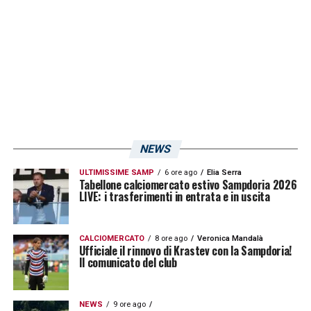
Romagnoli, Venuti. Tutti capitani per ruolo e
mentalità, ma la squadra era apparsa lo
stesso, spesso fragile».
LA PLAYLIST DELLE NOSTRE TOP NEWS
NEWS
ULTIMISSIME SAMP
6 ore ago
Elia Serra
Tabellone calciomercato estivo Sampdoria 2026
LIVE: i trasferimenti in entrata e in uscita
CALCIOMERCATO
8 ore ago
Veronica Mandalà
Ufficiale il rinnovo di Krastev con la Sampdoria!
Il comunicato del club
NEWS
9 ore ago