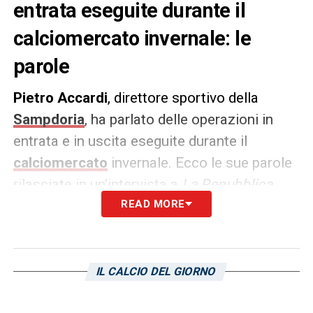
entrata eseguite durante il
calciomercato invernale: le
parole
Pietro Accardi
, direttore sportivo della
Sampdoria
, ha parlato delle operazioni in
entrata e in uscita eseguite durante il
calciomercato
invernale. Ecco le sue parole
rilasciate in un’intervista a
La Repubblica
.
READ MORE
SUL CALCIOMERCATO:
«
Il nostro obiettivo
era quello di trovare qualcuno che avesse
voglia di ribaltare questa situazione e si è
IL CALCIO DEL GIORNO
cercato giocatori di personalità come già
fatto questa estate puntando su Bellemo,