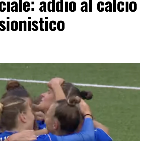
iale: addio al calcio
sionistico