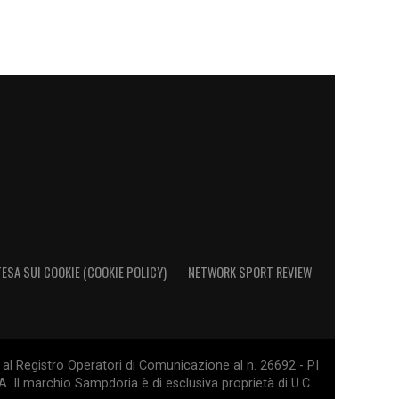
ESA SUI COOKIE (COOKIE POLICY)
NETWORK SPORT REVIEW
al Registro Operatori di Comunicazione al n. 26692 - PI
. Il marchio Sampdoria è di esclusiva proprietà di U.C.