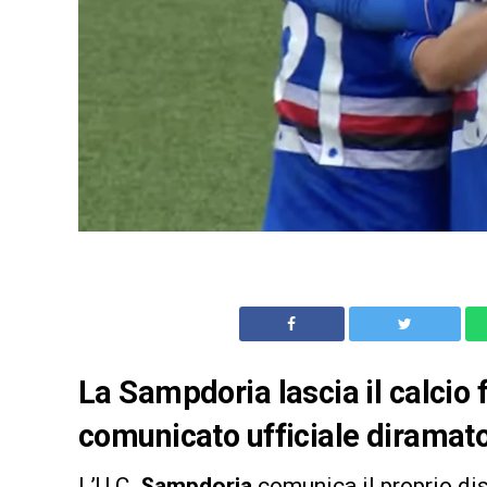
La Sampdoria lascia il calcio 
comunicato ufficiale diramato
L’U.C.
Sampdoria
comunica il proprio di