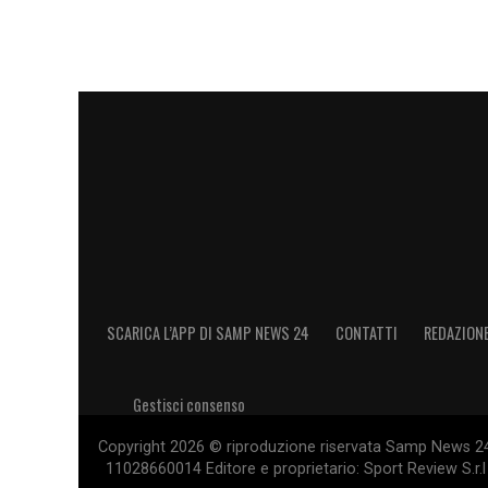
SCARICA L’APP DI SAMP NEWS 24
CONTATTI
REDAZION
Gestisci consenso
Copyright 2026 © riproduzione riservata Samp News 24 -
11028660014 Editore e proprietario: Sport Review S.r.l