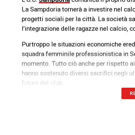
La Sampdoria tornerà a investire nel calc
progetti sociali per la città. La società s
l’integrazione delle ragazze nel calcio, c
Purtroppo le situazioni economiche eredit
squadra femminile professionistica in Se
momento. Tutto ciò anche per rispetto ai
hanno sostenuto diversi sacrifici negli ul
futuro del club.
R
LA PLAYLIST DELLE NOSTRE TOP NEW