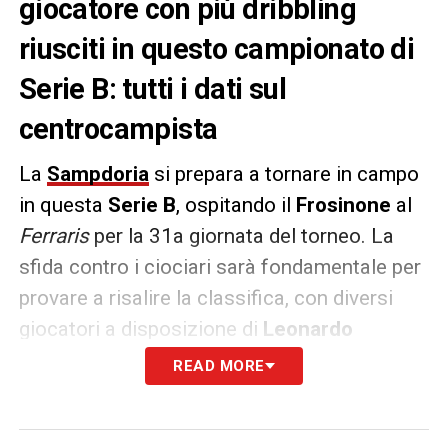
giocatore con più dribbling
riusciti in questo campionato di
Serie B: tutti i dati sul
centrocampista
La
Sampdoria
si prepara a tornare in campo
in questa
Serie B
, ospitando il
Frosinone
al
Ferraris
per la 31a giornata del torneo. La
sfida contro i ciociari sarà fondamentale per
provare a risalire la classifica, con diversi
giocatori a disposizione di
Leonardo
Semplici
pronti a fare la differenza,
READ MORE
soprattutto in attacco. Ma quale calciatore,
finora, è stato il migliore sotto il punto di