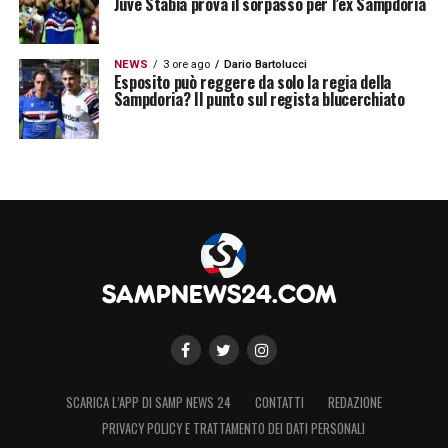
Juve Stabia prova il sorpasso per l’ex Sampdoria
NEWS
3 ore ago
Dario Bartolucci
Esposito può reggere da solo la regia della
Sampdoria? Il punto sul regista blucerchiato
SCARICA L’APP DI SAMP NEWS 24
CONTATTI
REDAZIONE
PRIVACY POLICY E TRATTAMENTO DEI DATI PERSONALI