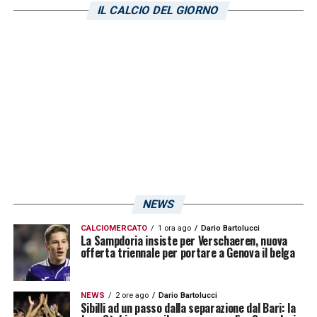
vista del dribbling?
IL CALCIO DEL GIORNO
Come riporta
Il Secolo XIX
è
Ebenezer
Akinsanmiro
il blucerchiato con più dribbling
riusciti in stagione: ben
42
, alla pari di
Vergara
della
Reggiana
. A guidare la
speciale classifica è invece
Mehdi Dorval
,
esterno del
Bari
, a quota
46
. Numeri
comunque importante per il giovane scuola
Inter
, rimasto nel giro dei titolari anche con il
NEWS
cambio in panchina.
CALCIOMERCATO
1 ora ago
Dario Bartolucci
La Sampdoria insiste per Verschaeren, nuova
offerta triennale per portare a Genova il belga
LA PLAYLIST DELLE NOSTRE TOP NEWS
NEWS
2 ore ago
Dario Bartolucci
Sibilli ad un passo dalla separazione dal Bari: la