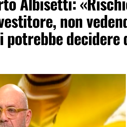
o Albisetti: «Rischi
vestitore, non veden
ati potrebbe decidere