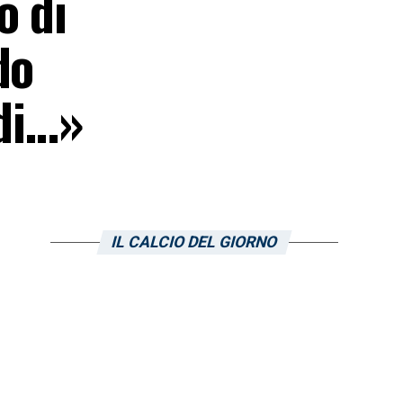
o di
do
 di…»
IL CALCIO DEL GIORNO