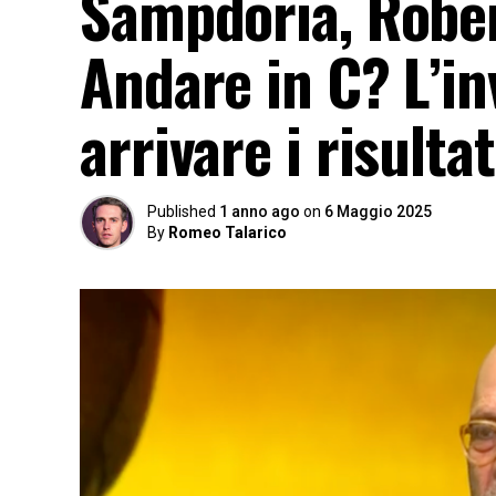
Sampdoria, Robert
Andare in C? L’in
arrivare i risult
Published
1 anno ago
on
6 Maggio 2025
By
Romeo Talarico