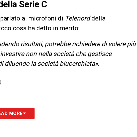
 della Serie C
a parlato ai microfoni di
Telenord
della
Ecco cosa ha detto in merito:
edendo risultati, potrebbe richiedere di volere più
 investire non nella società che gestisce
i diluendo la società blucerchiata»
.
S
EAD MORE