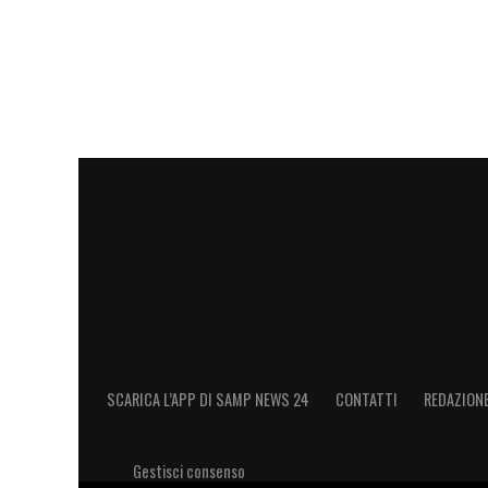
SCARICA L’APP DI SAMP NEWS 24
CONTATTI
REDAZION
Gestisci consenso