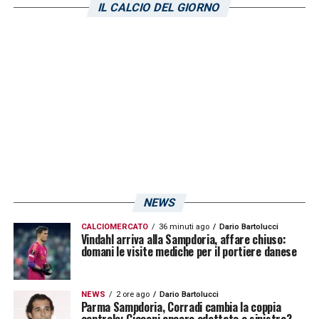
IL CALCIO DEL GIORNO
programma di scarico al pari di Fabio Borini
e Alex Ferrari.
LA PLAYLIST DELLE NOSTRE TOP NEWS
NEWS
CALCIOMERCATO
36 minuti ago
Dario Bartolucci
Vindahl arriva alla Sampdoria, affare chiuso:
domani le visite mediche per il portiere danese
NEWS
2 ore ago
Dario Bartolucci
Parma Sampdoria, Corradi cambia la coppia