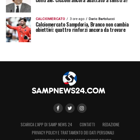
centrale: Cicconi ancora adattato a sinistra?
CALCIOMERCATO
3 ore ago
Dario Bartolucci
Calciomercato Sampdoria, Branco non cambia
obiettivi: quattro rinforzi ancora da trovare
SCARICA L’APP DI SAMP NEWS 24
CONTATTI
REDAZIONE
PRIVACY POLICY E TRATTAMENTO DEI DATI PERSONALI