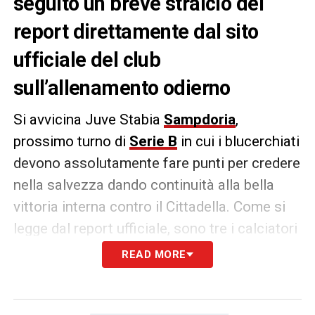
seguito un breve stralcio del
report direttamente dal sito
ufficiale del club
sull’allenamento odierno
Si avvicina Juve Stabia
Sampdoria
,
prossimo turno di
Serie B
in cui i blucerchiati
devono assolutamente fare punti per credere
nella salvezza dando continuità alla bella
vittoria interna contro il Cittadella. Come si
legge dal report ufficiale, sono tre i calciatori
che hanno sostenuto dei lavori di scarico:
READ MORE
Prima parte con il gruppo anche per Lorenzo
Venuti che ha poi proseguito il personale