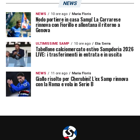
NEWS
lottare su ogni pallone hanno bilanciato i 3
cartellini gialli e uno rosso, dimostrando un
NEWS
10 ore ago
Maria Floris
Nodo portiere in casa Samp! La Carrarese
temperamento che ben si sposa con lo
rinnova con Fiorillo e allontana il ritorno a
Genova
spirito battagliero della Sampdoria.
ULTIMISSIME SAMP
10 ore ago
Elia Serra
Tabellone calciomercato estivo Sampdoria 2026
Perché Luigi Cherubini è il colpo
LIVE: i trasferimenti in entrata e in uscita
ideale
Riprendere Luigi Cherubini significherebbe
NEWS
11 ore ago
Maria Floris
Giallo risolto per Cherubini! L’ex Samp rinnova
con la Roma e vola in Serie B
consegnare a
Bernardo Corradi
un giocatore
che non ha bisogno di ambientamento. In un
reparto che deve essere ricostruito quasi da
zero, la sua presenza agirebbe da collante
tra le nuove idee tattiche e l’ossatura della
squadra che ha affrontato la passata