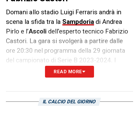
Domani allo stadio Luigi Ferraris andrà in
scena la sfida tra la
Sampdoria
di Andrea
Pirlo e l’
Ascoli
dell’esperto tecnico Fabrizio
Castori. La gara si svolgerà a partire dalle
ore 20:30 nel programma della 29 giornata
del campionato di Serie B 2023-2024. I
marchigiani fino a questo momento non si
READ MORE
sono distinti per il proprio rendimento
esterno, contando i soli match in trasferta la
squadra sarebbe terzultima in classifica. Su
IL CALCIO DEL GIORNO
14 partire sono arrivate appena 3 vittorie e 4
pareggi a fronte di 7 sconfitte. Il tutto con un
bottino di appena 14 reti realizzate e ben 20
subite; numeri non certo esaltati in vista