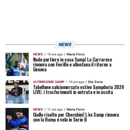
della gara contro i liguri di Pirlo!
LA PLAYLIST DELLE NOSTRE TOP NEWS
NEWS
NEWS
10 ore ago
Maria Floris
Nodo portiere in casa Samp! La Carrarese
rinnova con Fiorillo e allontana il ritorno a
Genova
ULTIMISSIME SAMP
10 ore ago
Elia Serra
Tabellone calciomercato estivo Sampdoria 2026
LIVE: i trasferimenti in entrata e in uscita
NEWS
11 ore ago
Maria Floris
Giallo risolto per Cherubini! L’ex Samp rinnova
con la Roma e vola in Serie B