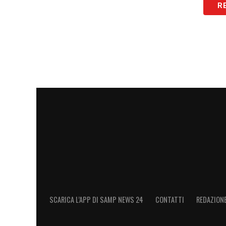
R
Gli investimenti e i costi della ros
Nel confronto tra i costi del mercato di 
emerge come la squadra che ha maggiorm
i dati ufficiali, il club ha visto un increm
ingaggi dei calciatori, passati da
21.852
relative agli allenatori della prima squad
sostanzialmente invariabili, ma l’aumento
forte segnale. Questi numeri fanno della
squadre di Serie B, seguita da
Spezia
(+2
(+2.103.357)!
SCARICA L’APP DI SAMP NEWS 24
CONTATTI
REDAZION