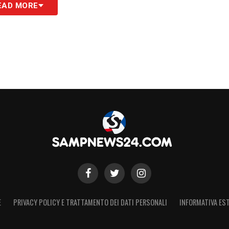
EAD MORE
a: la Sampdoria in prima fila
gennaio e quelli di settembre, la Sampdoria
ente aumentato i propri investimenti. Secondo
ento di
3.966.291 euro
, in gran parte dovuto agli
.065
a
25.771.834
euro. In generale, le voci
ra e ai direttori sportivi sono rimaste
 dei costi per i calciatori ha rappresentato un
 Samp la squadra con il maggior aumento tra le
.879.487),
Juve Stabia
(+2.321.544) e
Mantova
E
PRIVACY POLICY E TRATTAMENTO DEI DATI PERSONALI
INFORMATIVA EST