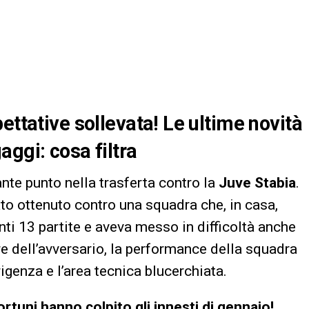
ettative sollevata! Le ultime novità
ggi: cosa filtra
te punto nella trasferta contro la
Juve Stabia
.
tato ottenuto contro una squadra che, in casa,
ti 13 partite e aveva messo in difficoltà anche
re dell’avversario, la performance della squadra
genza e l’area tecnica blucerchiata.
rtuni hanno colpito gli innesti di gennaio!