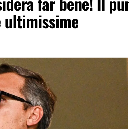
idera far bene! Il pu
e ultimissime