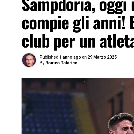
Sampdoria, oggi 
compie gli anni! E
club per un atlet
Published
1 anno ago
on
29 Marzo 2025
By
Romeo Talarico