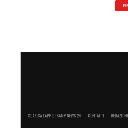
R
SCARICA L’APP DI SAMP NEWS 24
CONTATTI
REDAZION