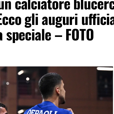
un calciatore blucer
cco gli auguri ufficia
a speciale – FOTO