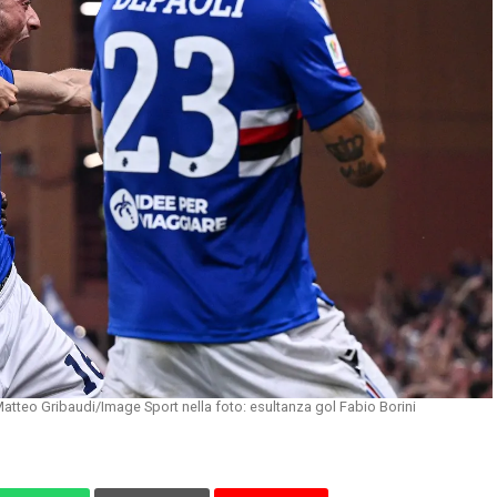
tteo Gribaudi/Image Sport nella foto: esultanza gol Fabio Borini