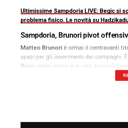
Ultimissime Sampdoria LIVE: Begic si s
problema fisico. Le novità su Hadzikad
Sampdoria,
Brunori pivot offensi
Matteo Brunori
è ormai il centravanti ti
spazi per gli inserimenti dei compagni.
Begic
nelle ultime due gare, tra rigore co
R
Arrivato da Palermo dopo mesi complicat
subito sottoposto a un vero tour de force
partite in otto giorni. Normale dosarne l
minuto. In Serie B, al Ferraris, ha sempre
Sampdoria, l
e condizioni di Begic e