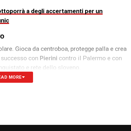
ottoporrà a degli accertamenti per un
unic
vo
tolare. Gioca da centroboa, protegge palla e crea
 È successo con
Pierini
contro il Palermo e con
nquistato e rete dello sloveno.
EAD MORE
i (non giocava da inizio novembre), è stato
: nove presenze consecutive, otto da titolare, tre
e energie, ma contro il
Bari
partirà dal primo
 vinto nei quattro precedenti casalinghi.
 gli altri