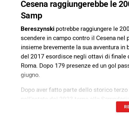
Cesena raggiungerebbe le 200
Samp
Bereszynski
potrebbe raggiungere le 20
scendere in campo contro il Cesena nel 
insieme brevemente la sua avventura in 
del 2017 esordisce negli ottavi di finale 
Roma. Dopo 179 presenze ed un gol passa
giugno.
Dopo aver fatto parte dello storico terz
nell’estate del 2023 torna alla Sampdoria
R
viene ceduto in prestito all’Empoli, per p
presenze in 8 giornate per lui quest’anno,
200 contro il Cesena?