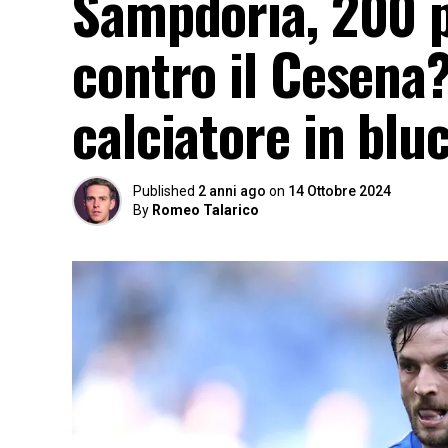
Sampdoria, 200 p
contro il Cesena?
calciatore in blu
Published
2 anni ago
on
14 Ottobre 2024
By
Romeo Talarico