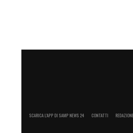
LA PLAYLIST DELLE NOSTRE TOP NEW
SCARICA L’APP DI SAMP NEWS 24
CONTATTI
REDAZION