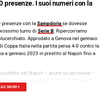
 presenze. I suoi numeri con la
0 presenze con la
Sampdoria
se dovesse
prossimo turno di
Serie B
. Ripercorriamo
blucerchiato. Approdato a Genova nel gennaio
di Coppa Italia nella partita persa 4-0 contro la
 a gennaio 2023 in prestito al Napoli fino a
o scudetto del Napoli – anche se da riserva –
. Dopo aver esordito in Serie B il 19 agosto
EAD MORE
oi ritornare alla Samp la scorsa estate. 8
 per un totale di 199 partite ed un gol. Saranno