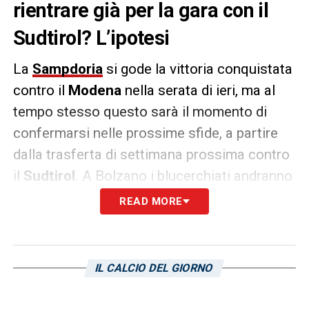
rientrare già per la gara con il
Sudtirol? L’ipotesi
La
Sampdoria
si gode la vittoria conquistata
contro il
Modena
nella serata di ieri, ma al
tempo stesso questo sarà il momento di
confermarsi nelle prossime sfide, a partire
dalla trasferta di settimana prossima contro
il
Sudtirol
. A Bolzano i blucerchiati andranno
a caccia della terza vittoria consecutiva, e
READ MORE
per la sfida
Leonardo Semplici
potrebbe
avere a disposizione un recupero
inaspettato, quello di
Bartosz Bereszynski
.
IL CALCIO DEL GIORNO
Secondo quanto ipotizzato da
Il Secolo XIX
,