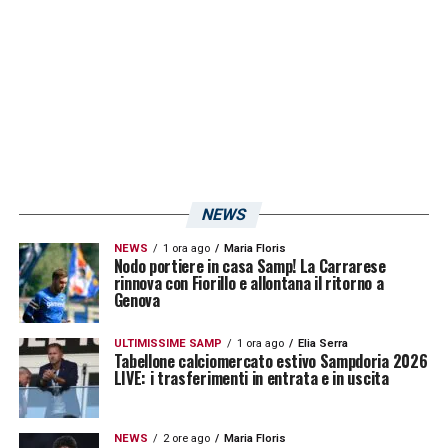
infatti, il difensore polacco, il cui recupero
procede bene, potrebbe rientrare in gruppo
proprio in vista del prossimo impegno di
Serie B
. Bisognerà però attendere il ritorno a
Bogliasco della squadra per capire se il
capitano blucerchiato sarà pronto per
tornare a disposizione, o se invece servirà
NEWS
prudenza per evitare ricadute.
NEWS
1 ora ago
Maria Floris
Nodo portiere in casa Samp! La Carrarese
rinnova con Fiorillo e allontana il ritorno a
LA PLAYLIST DELLE NOSTRE TOP NEWS
Genova
ULTIMISSIME SAMP
1 ora ago
Elia Serra
Tabellone calciomercato estivo Sampdoria 2026
LIVE: i trasferimenti in entrata e in uscita
NEWS
2 ore ago
Maria Floris