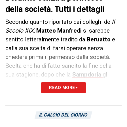
della società. Tutti i dettagli
Secondo quanto riportato dai colleghi de
Il
Secolo XIX
,
Matteo Manfredi
si sarebbe
sentito letteralmente tradito da
Beruatto
e
dalla sua scelta di farsi operare senza
chiedere prima il permesso della società.
Scelta che ha di fatto sancito la fine della
sua stagione, dopo che la
Sampdoria
gli
aveva proposto delle cure alternative e
READ MORE
chiesto di convivere con questo dolore alla
spalla per essere disponibile nei play out di
Serie B
, con Evani e Lombardo che
IL CALCIO DEL GIORNO
ritenevano l’ex
Juve
e Pisa fondamentale per