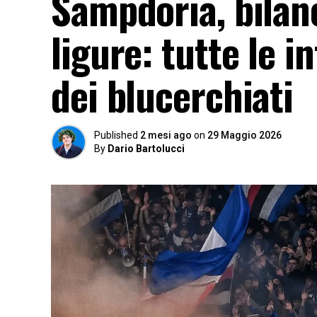
Sampdoria, bilanc
ligure: tutte le i
dei blucerchiati
Published
2 mesi ago
on
29 Maggio 2026
By
Dario Bartolucci