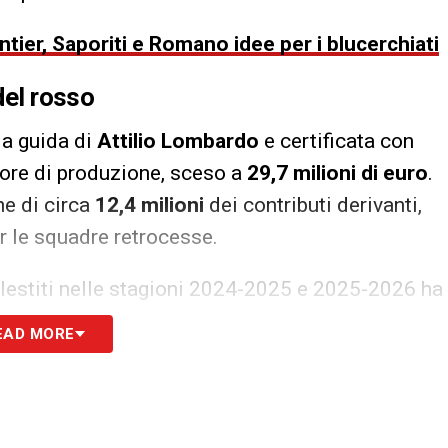
ier, Saporiti e Romano idee per i blucerchiati
del rosso
 la guida di
Attilio Lombardo
e certificata con
alore di produzione, sceso a
29,7 milioni di euro
.
ne di circa
12,4 milioni
dei contributi derivanti,
r le squadre retrocesse.
llestiti nelle stagioni 2024-2025 e 2025-2026 ha
tivo di 41,7 milioni
, sebbene in miglioramento
EAD MORE
edente.
future