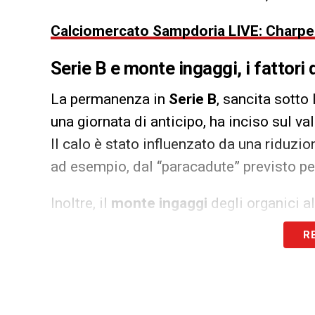
Calciomercato Sampdoria LIVE: Charpent
Serie B e monte ingaggi, i fattori 
La permanenza in
Serie B
, sancita sotto
una giornata di anticipo, ha inciso sul v
Il calo è stato influenzato da una riduzio
ad esempio, dal “paracadute” previsto pe
Inoltre, il
monte ingaggi
degli organici a
comportato un passivo nel
margine opera
R
di oltre
3,5 milioni
rispetto all’anno prec
L’impegno di Tey e le prospettive 