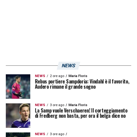
consecutive. Eppure,
Altare
e compagni
sono stati capaci di fermare l’attacco più
prolifico del campionato, con una
prestazione che dà fiducia per i prossimi
impegni di
Serie B
.
LA PLAYLIST DELLE NOSTRE TOP NEWS
NEWS
NEWS
2 ore ago
Maria Floris
Rebus portiere Sampdoria: Vindahl è il favorito,
Audero rimane il grande sogno
NEWS
3 ore ago
Maria Floris
La Samp vuole Verschaeren! Il corteggiamento
di Fredberg non basta, per ora il belga dice no
NEWS
3 ore ago