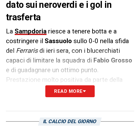
dato sui neroverdi e i gol in
trasferta
La
Sampdoria
riesce a tenere botta e a
costringere il
Sassuolo
sullo 0-0 nella sfida
del
Ferraris
di ieri sera, con i blucerchiati
capaci di limitare la squadra di
Fabio Grosso
e di guadagnare un ottimo punto.
Prestazione molto positiva da parte della
squadra di
Leonardo Semplici
, che si rifà
READ MORE
dopo la sconfitta con il
Sudtirol
limitando al
meglio un avversario difficile.
IL CALCIO DEL GIORNO
Come riporta
Il Secolo XIX
, infatti, i neroverdi
andavano in gol da ben 27 trasferte