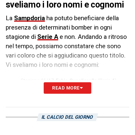
sveliamo i loro nomi e cognomi
La
Sampdoria
ha potuto beneficiare della
presenza di determinati bomber in ogni
stagione di
Serie A
e non. Andando a ritroso
nel tempo, possiamo constatare che sono
vari coloro che si aggiudicano questo titolo.
Vi sveliamo i loro nomi e cognomi:
Stagione 16/17:
Fabio Quagliarella
(Serie A) –
Luis Muriel
,
Patrik Schick
(Coppa Italia)
READ MORE
Stagione 17/18: Fabio Quagliarella in Serie A e
Dawid Kownacki
in Coppa Italia
Stagione 18/19: Fabio Quagliarella in Serie A
IL CALCIO DEL GIORNO
Stagione 19/20: Fabio Quagliarella e
Manolo
Gabbiadini
in Serie A