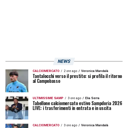
Stagione 20/21: Fabio Quagliarella in Serie A
Stagione 21/22:
Francesco Caputo
in Serie A e
Fabio Quagliarella in Coppa Italia
Stagione 22/23: Manolo Gabbiadini in Serie A
Stagione 23/24:
Manuel De Luca
in Serie B
Stagione 24/25:
Massimo Coda
in Serie B.
NEWS
LA PLAYLIST DELLE NOSTRE TOP NEWS
CALCIOMERCATO
2 ore ago
Veronica Mandalà
Tantalocchi verso il prestito: si profila il ritorno
al Campobasso
ULTIMISSIME SAMP
3 ore ago
Elia Serra
Tabellone calciomercato estivo Sampdoria 2026
LIVE: i trasferimenti in entrata e in uscita
CALCIOMERCATO
3 ore ago
Veronica Mandalà