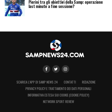
Pierini tra gli obiettivi della Samp: operazione
last minute a fine sessione?
SCARICA L’APP DI SAMP NEWS 24
CONTATTI
REDAZIONE
PRIVACY POLICY E TRATTAMENTO DEI DATI PERSONALI
INFORMATIVA ESTESA SUI COOKIE (COOKIE POLICY)
NETWORK SPORT REVIEW