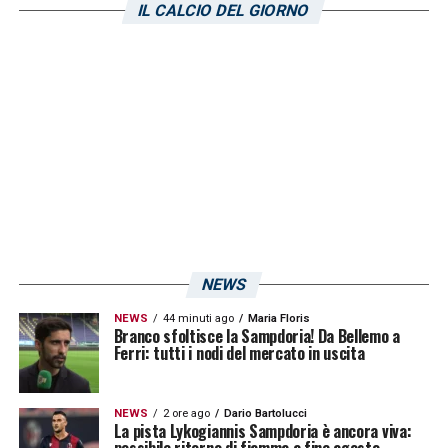
IL CALCIO DEL GIORNO
.
@sampdoria
,
#Manfredi
è arrivato a
Bogliasco. Tra i giocatori
#Borini
il
primo ad
arrivare
https://t.co/uTi3eqr7JE
— Gianluca Di Marzio (@DiMarzio)
April 8, 2025
LA PLAYLIST DELLE NOSTRE TOP NEWS
NEWS
NEWS
44 minuti ago
Maria Floris
Branco sfoltisce la Sampdoria! Da Bellemo a
Ferri: tutti i nodi del mercato in uscita
NEWS
2 ore ago
Dario Bartolucci
La pista Lykogiannis Sampdoria è ancora viva: