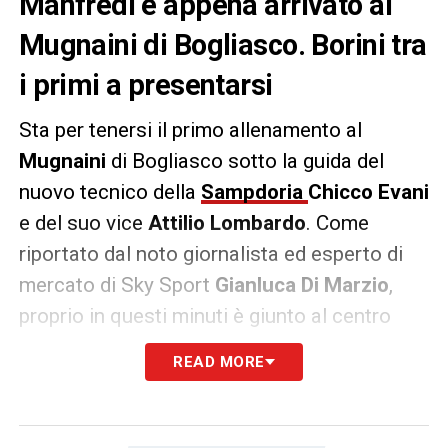
Manfredi è appena arrivato al
Mugnaini di Bogliasco. Borini tra
i primi a presentarsi
Sta per tenersi il primo allenamento al
Mugnaini
di Bogliasco sotto la guida del
nuovo tecnico della
Sampdoria
Chicco Evani
e del suo vice
Attilio Lombardo
. Come
riportato dal noto giornalista ed esperto di
mercato di Sky Sport
Gianluca Di Marzio
,
proprio in questi minuti è giunto al centro
sportivo il Presidente
Matteo Manfredi
. Tra i
READ MORE
primi calciatori ad arrivare c’è stato anche
Fabio Borini
, che è fuori rosa dallo scorso
gennaio
.