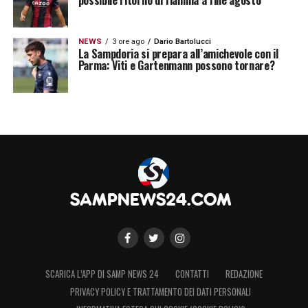
possibile ritorno di fiamma a fine agosto
NEWS
3 ore ago
Dario Bartolucci
La Sampdoria si prepara all’amichevole con il
Parma: Viti e Gartenmann possono tornare?
SCARICA L’APP DI SAMP NEWS 24
CONTATTI
REDAZIONE
PRIVACY POLICY E TRATTAMENTO DEI DATI PERSONALI