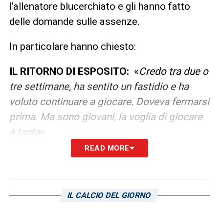
l’allenatore blucerchiato e gli hanno fatto
delle domande sulle assenze.
In particolare hanno chiesto:
IL RITORNO DI ESPOSITO:
«
Credo tra due o
tre settimane, ha sentito un fastidio e ha
voluto continuare a giocare. Doveva fermarsi
prima. Ma sono giovani, la voglia di giocare
è tanta
».
READ MORE
RIENTRO DI PEDROLA E BORINI
«
Pedrola
sta iniziando a aumentare i carichi di lavoro,
sembra che stia bene. Incrociamo le dita.
IL CALCIO DEL GIORNO
Finchè non lo vediamo in campo non
possiamo saperlo. E’ contento, lo vediamo