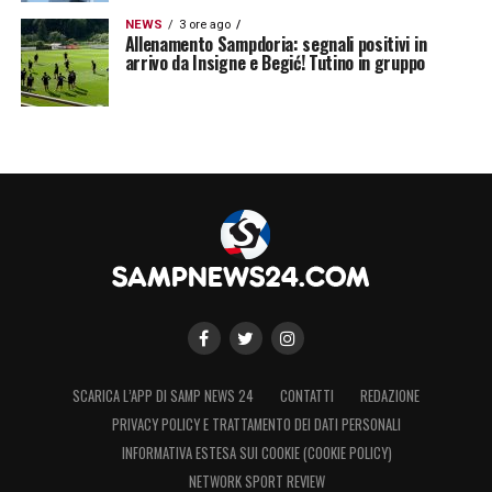
NEWS
3 ore ago
Allenamento Sampdoria: segnali positivi in
arrivo da Insigne e Begić! Tutino in gruppo
SCARICA L’APP DI SAMP NEWS 24
CONTATTI
REDAZIONE
PRIVACY POLICY E TRATTAMENTO DEI DATI PERSONALI
INFORMATIVA ESTESA SUI COOKIE (COOKIE POLICY)
NETWORK SPORT REVIEW