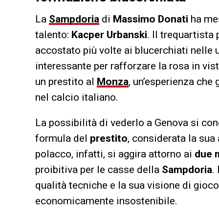
La
Sampdoria
di
Massimo Donati
ha mes
talento:
Kacper Urbanski
. Il trequartist
accostato più volte ai blucerchiati nelle 
interessante per rafforzare la rosa in vi
un prestito al
Monza
, un’esperienza che 
nel calcio italiano.
La possibilità di vederlo a Genova si co
formula del
prestito
, considerata la sua 
polacco, infatti, si aggira attorno ai
due m
proibitiva per le casse della
Sampdoria
.
qualità tecniche e la sua visione di gioco
economicamente insostenibile.