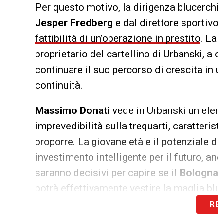
Per questo motivo, la dirigenza blucerch
Jesper Fredberg
e dal direttore sportiv
fattibilità di un’operazione in prestito
. L
proprietario del cartellino di Urbanski, 
continuare il suo percorso di crescita in
continuità.
Massimo Donati
vede in Urbanski un elem
imprevedibilità sulla trequarti, caratteri
proporre. La giovane età e il potenziale 
investimento intelligente per il futuro, an
saranno decisivi per capire se il
Bologna
potrà effettivamente vestire la maglia bl
R