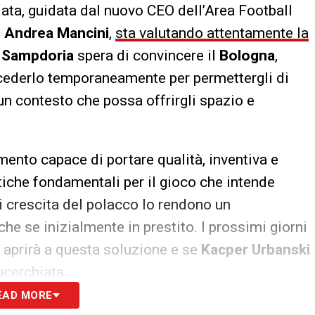
iata, guidata dal nuovo CEO dell’Area Football
o
Andrea Mancini
,
sta valutando attentamente la
a
Sampdoria
spera di convincere il
Bologna
,
a cederlo temporaneamente per permettergli di
 un contesto che possa offrirgli spazio e
ento capace di portare qualità, inventiva e
stiche fondamentali per il gioco che intende
di crescita del polacco lo rendono un
che se inizialmente in prestito. I prossimi giorni
aprirà a questa soluzione e se
Kacper Urbanski
ucerchiata.
EAD MORE