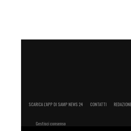
LA PLAYLIST DELLE NOSTRE TOP NEW
SCARICA L’APP DI SAMP NEWS 24
CONTATTI
REDAZION
Gestisci consenso