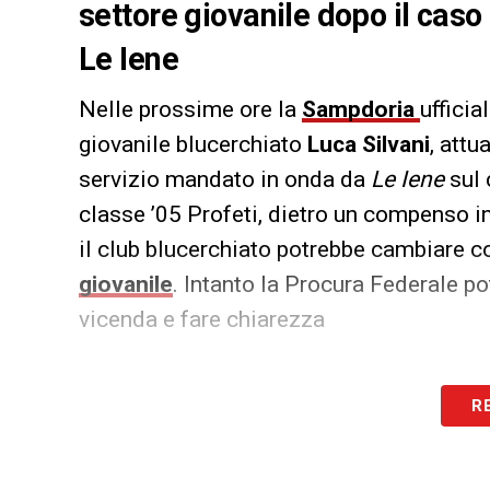
settore giovanile dopo il caso
Le Iene
Nelle prossime ore la
Sampdoria
ufficia
giovanile blucerchiato
Luca Silvani
, att
servizio mandato in onda da
Le Iene
sul 
classe ’05 Profeti, dietro un compenso in
il club blucerchiato potrebbe cambiare c
giovanile
. Intanto la Procura Federale po
vicenda e fare chiarezza
LA PLAYLIST DELLE NOSTRE TOP NEW
R