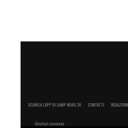
SCARICA L’APP DI SAMP NEWS 24
CONTATTI
REDAZION
Gestisci consenso