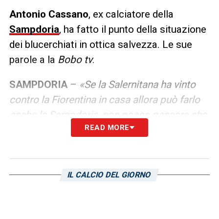
Antonio Cassano
, ex calciatore della
Sampdoria
, ha fatto il punto della situazione
dei blucerchiati in ottica salvezza. Le sue
parole a la
Bobo tv
.
SAMPDORIA
–
«Se la Salernitana ha vinto
contro la Fiorentina in casa allora può farlo
anche la Sampdoria, non posso pensare che
READ MORE
non possano farcela. Una partita da qui alla
fine la devono vincere. Se non vincono nel
derby contro il Genoa, poi per salvarsi una la
devono vincere per forza».
IL CALCIO DEL GIORNO
LA PLAYLIST DELLE NOSTRE TOP NEWS