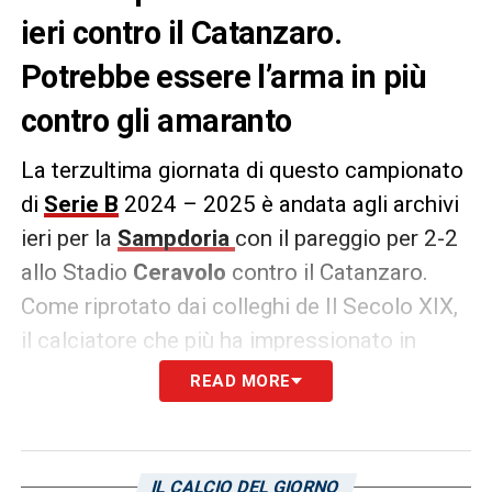
ieri contro il Catanzaro.
Potrebbe essere l’arma in più
contro gli amaranto
La terzultima giornata di questo campionato
di
Serie B
2024 – 2025 è andata agli archivi
ieri per la
Sampdoria
con il pareggio per 2-2
allo Stadio
Ceravolo
contro il Catanzaro.
Come riprotato dai colleghi de Il Secolo XIX,
il calciatore che più ha impressionato in
positivo tra i subnentrato è stato
Ebenezer
READ MORE
Akinsanmiro
, entrato la posto dell’ammonito
Yepes
. Secondo i colleghi, Evani sarebbe
intenzionato a proporlo da titolare contro la
IL CALCIO DEL GIORNO