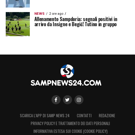
NEWS
2 ore ago
Allenamento Sampdoria: segnali positivi in
arrivo da Insigne e Begić! Tutino in gruppo
SCARICA L’APP DI SAMP NEWS 24
CONTATTI
REDAZIONE
PRIVACY POLICY E TRATTAMENTO DEI DATI PERSONALI
INFORMATIVA ESTESA SUI COOKIE (COOKIE POLICY)