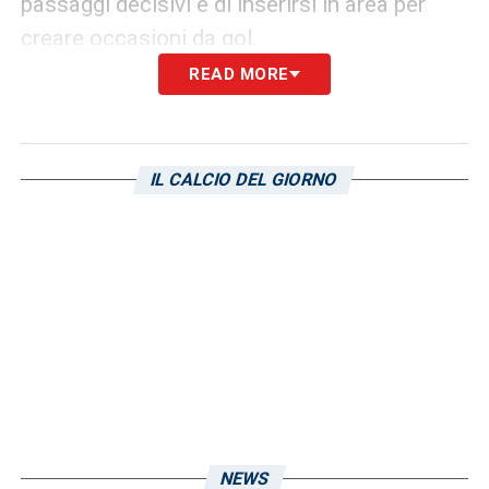
passaggi decisivi e di inserirsi in area per
creare occasioni da gol.
READ MORE
Con il debutto di
Barak
e
Coucke
, la
Sampdoria
cerca di rinvigorire la propria
formazione, puntando su nuove soluzioni per
IL CALCIO DEL GIORNO
affrontare il
Cesena
.
Donati
ha scelto di
puntare su questi nuovi arrivi, sperando che
possano fare la differenza in una partita che
potrebbe essere decisiva per rilanciare la
squadra dopo un inizio di stagione difficile.
LA PLAYLIST DELLE NOSTRE TOP NEWS
NEWS