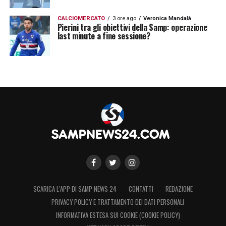
CALCIOMERCATO
3 ore ago
Veronica Mandalà
Pierini tra gli obiettivi della Samp: operazione
last minute a fine sessione?
SCARICA L’APP DI SAMP NEWS 24
CONTATTI
REDAZIONE
PRIVACY POLICY E TRATTAMENTO DEI DATI PERSONALI
INFORMATIVA ESTESA SUI COOKIE (COOKIE POLICY)