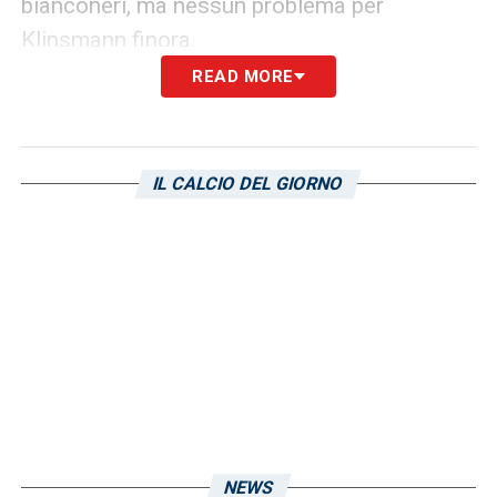
bianconeri, ma nessun problema per
Klinsmann finora.
READ MORE
9′ – Botta di Conti dalla distanza, pallone
altissimo.
IL CALCIO DEL GIORNO
10′ –
Ammonito Vulikic
, primo cartellino
giallo della sfida ai danni del difensore
blucerchiato.
13′ – Barak imbuca per Coda, che tenta la
botta di destro: mura la difesa bianconera
sulla conclusione del classe ’88.
17′ – Henderson prova la conclusione su
calcio di punizione, ma il pallone non si
NEWS