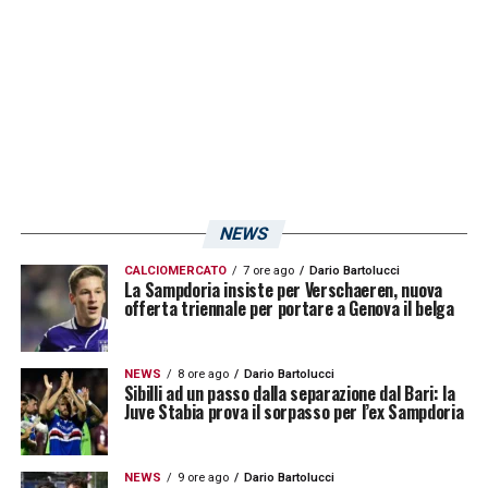
ma
Ghidotti
lo ipnotizza.
LA PLAYLIST DELLE NOSTRE TOP NEWS
NEWS
CALCIOMERCATO
7 ore ago
Dario Bartolucci
La Sampdoria insiste per Verschaeren, nuova
offerta triennale per portare a Genova il belga
NEWS
8 ore ago
Dario Bartolucci
Sibilli ad un passo dalla separazione dal Bari: la
Juve Stabia prova il sorpasso per l’ex Sampdoria
NEWS
9 ore ago
Dario Bartolucci