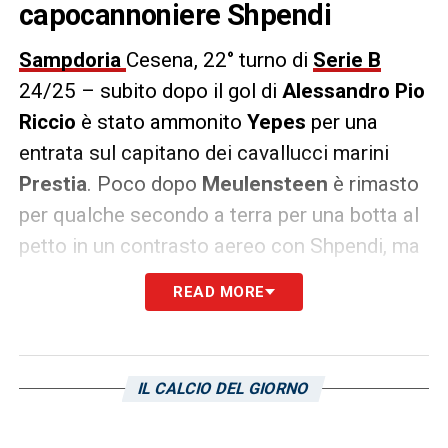
capocannoniere Shpendi
Sampdoria
Cesena, 22° turno di
Serie B
24/25 – subito dopo il gol di
Alessandro Pio
Riccio
è stato ammonito
Yepes
per una
entrata sul capitano dei cavallucci marini
Prestia
. Poco dopo
Meulensteen
è rimasto
per qualche secondo a terra per una botta al
petto in un contrasto aereo con Shpendi, ma
niente di grave.
READ MORE
Contropiede del Cesena al 19° con una
punizione battuta in fretta che trova la difesa
impreparata,
Shpendi
è da solo davanti al
IL CALCIO DEL GIORNO
portiere nell’area piccola lanciato in velocità,